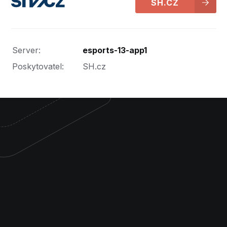
SH.CZ
Server:
esports-13-app1
Poskytovatel:
SH.cz